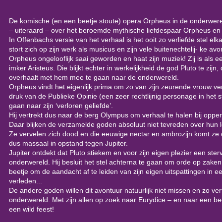
De komische (en een beetje stoute) opera Orpheus in de onderwere
– uiteraard – over het beroemde mythische liefdespaar Orpheus en
In Offenbachs versie van het verhaal is het ooit zo verliefde stel el
stort zich op zijn werk als musicus en zijn vele buitenechtelij- ke avo
Orpheus ongelooflijk saai geworden en haat zijn muziek! Zij is als e
imker Aristeus. Die blijkt echter in werkelijkheid de god Pluto te zijn,
overhaalt met hem mee te gaan naar de onderwereld.
Orpheus vindt het eigenlijk prima om zo van zijn zeurende vrouw ve
druk van de Publieke Opinie (een zeer rechtlijnig personage in het st
gaan naar zijn ‘verloren geliefde’.
Hij vertrekt dus naar de berg Olympus om verhaal te halen bij opper
Daar blijken de verzamelde goden absoluut niet tevreden over hun 
Ze vervelen zich dood en die eeuwige nectar en ambrozijn komt ze 
dus massaal in opstand tegen Jupiter.
Jupiter ontdekt dat Pluto stiekem en voor zijn eigen plezier een ster
onderwereld. Hij besluit het stel achterna te gaan om orde op zaken
beetje om de aandacht af te leiden van zijn eigen uitspattingen in e
verleden...
De andere goden willen dit avontuur natuurlijk niet missen en zo ve
onderwereld. Met zijn allen op zoek naar Eurydice – en naar een be
een wild feest!