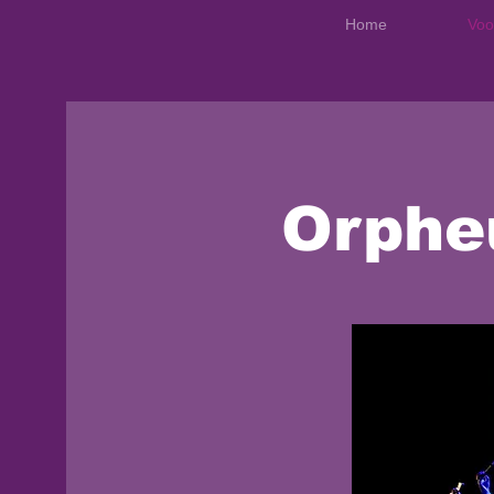
Home
Voo
Orphe