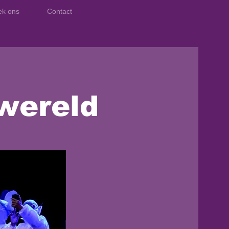
ek ons
Contact
wereld