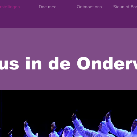
rstellingen
Doe mee
Ontmoet ons
Steun of Bo
us in de Onder