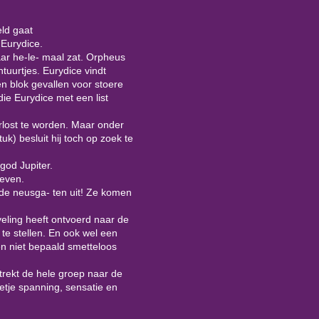
ld gaat
 Eurydice.
kaar he-le- maal zat. Orpheus
ntuurtjes. Eurydice vindt
en blok gevallen voor stoere
 die Eurydice met een list
rlost te worden. Maar onder
uk) besluit hij toch op zoek te
god Jupiter.
leven.
de neusga- ten uit! Ze komen
veling heeft ontvoerd naar de
 te stellen. En ook wel een
en niet bepaald smetteloos
rtrekt de hele groep naar de
etje spanning, sensatie en